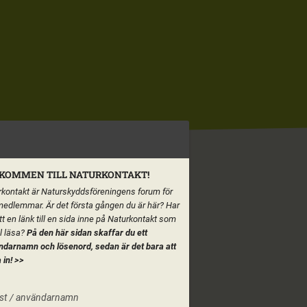
KOMMEN TILL NATURKONTAKT!
kontakt är Naturskyddsföreningens forum för
medlemmar. Är det första gången du är här? Har
tt en länk till en sida inne på Naturkontakt som
ll läsa?
På den här sidan skaffar du ett
ndarnamn och lösenord, sedan är det bara att
 in!
>>
st / användarnamn