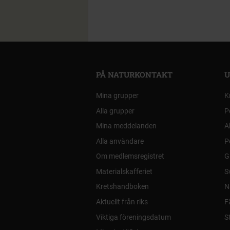
PÅ NATURKONTAKT
U
Mina grupper
K
Alla grupper
P
Mina meddelanden
A
Alla användare
P
Om medlemsregistret
G
Materialskafferiet
S
Kretshandboken
N
Aktuellt från riks
F
Viktiga föreningsdatum
S