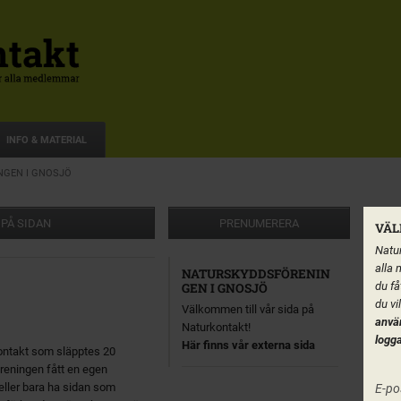
INFO & MATERIAL
GEN I GNOSJÖ
 PÅ SIDAN
PRENUMERERA
VÄL
Natur
alla 
NATURSKYDDSFÖRENIN
du få
GEN I GNOSJÖ
du vi
Välkommen till vår sida på
anvä
Naturkontakt!
logga
Här finns vår externa sida
ontakt som släpptes 20
reningen fått en egen
l eller bara ha sidan som
E-po