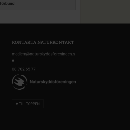
förbund
KONTAKTA NATURKONTAKT
medlem@naturskyddsforeningen.s
e
08-702 65 77
TILL TOPPEN