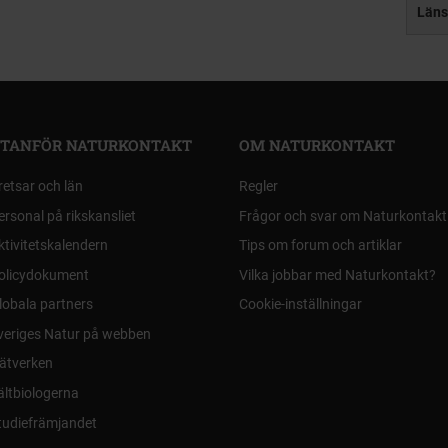
Läns
TANFÖR NATURKONTAKT
OM NATURKONTAKT
retsar och län
Regler
ersonal på rikskansliet
Frågor och svar om Naturkontakt
ktivitetskalendern
Tips om forum och artiklar
olicydokument
Vilka jobbar med Naturkontakt?
lobala partners
Cookie-inställningar
veriges Natur på webben
ätverken
ältbiologerna
tudiefrämjandet