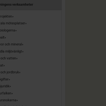
ningens verksamheter
rojekten
tala mötesplatser
biologerna
alt
or och mineral
la miljövänligt
 och vatten
mat
 och jordbruk
ögifter
öjuridik
urfalken
ursnokarna