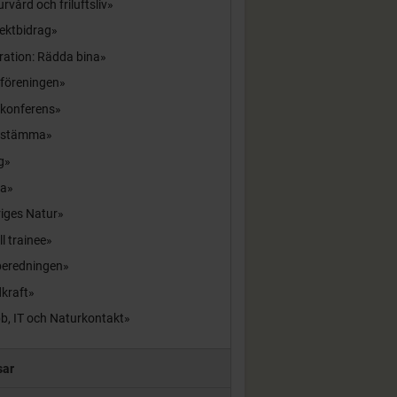
rvård och friluftsliv
ektbidrag
ration: Rädda bina
sföreningen
skonferens
sstämma
g
la
iges Natur
ll trainee
beredningen
kraft
b, IT och Naturkontakt
sar