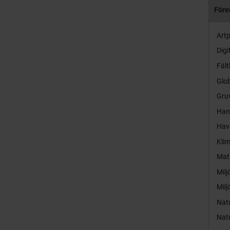
Före
Artp
Digi
Fält
Glob
Gruv
Hand
Hav
Kli
Mat
Milj
Milj
Nat
Nat