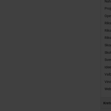
Natu
Proj
Ope
Rik
Rik
Rik
Sko
Sko
Sver
Idee
Val
Vind
Web
Kret